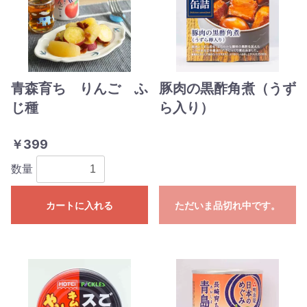
青森育ち りんご ふ
豚肉の黒酢角煮（うず
じ種
ら入り）
￥399
数量
カートに入れる
ただいま品切れ中です。