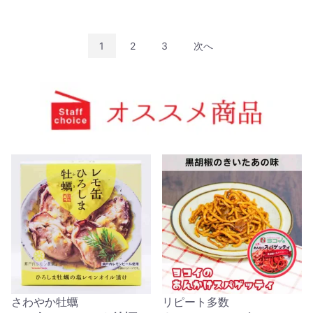
1
2
3
次へ
さわやか牡蠣
リピート多数