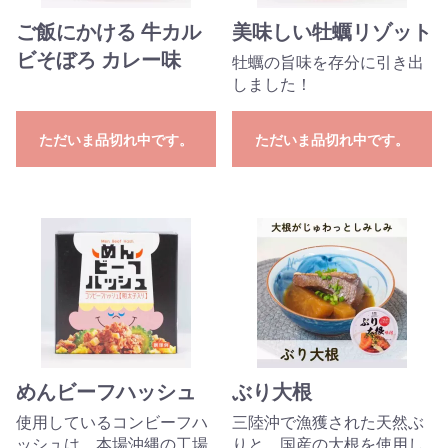
ご飯にかける 牛カル
美味しい牡蠣リゾット
ビそぼろ カレー味
牡蠣の旨味を存分に引き出
しました！
ただいま品切れ中です。
ただいま品切れ中です。
めんビーフハッシュ
ぶり大根
使用しているコンビーフハ
三陸沖で漁獲された天然ぶ
ッシュは、本場沖縄の工場
りと、国産の大根を使用し