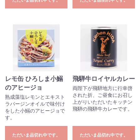
レモ缶 ひろしま小鰯
飛騨牛ロイヤルカレー
のアヒージョ
両陛下が飛騨地方に行幸啓
された折、ご昼食にお召し
熟成藻塩レモンとエキスト
上がりいただいたキッチン
ラバージンオイルで味付け
飛騨の飛騨牛カレーです。
をした小鰯のアヒージョで
す。
ただいま品切れ中です。
ただいま品切れ中です。