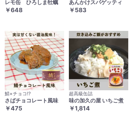
レモ缶 ひろしま牡蠣
あんかけスパゲッティ
￥648
￥583
鯖×チョコ⁉
超高級缶詰
さばチョコレート風味
味の加久の屋 いちご煮
￥475
￥1,814