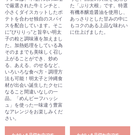
で厳選された牛ミンチと、
た「ぶり大根」です。特選
小さくダイスカットしたポ
有機本醸造醤油を使用し、
テトを合わせ独自のスパイ
あっさりとした甘みの中に
スを配合しています。そこ
もコクのある上品な味わい
に“ぴりりっ”と旨辛い明太
に仕上げました。
子の粒と調味液を加えまし
た。加熱処理をしている為
そのままでも美味しく召し
上がることができ、炒め
る、あえる、のせるなど、
いろいろな食べ方・調理方
法も可能！明太子と沖縄食
材が出会い誕生したクセに
なること間違いなしの一
品。「めんビーフハッシ
ュ」を使った一味違う豊富
なアレンジをお楽しみくだ
さい。
ただいま品切れ中です。
ただいま品切れ中です。