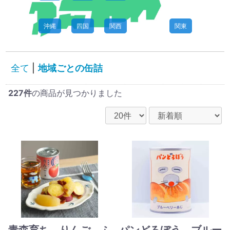
沖縄
四国
関西
関東
全て
|
地域ごとの缶詰
227件
の商品が見つかりました
青森育ち りんご ふ
パンどろぼう ブルー