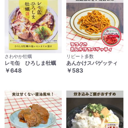
さわやか牡蠣
リピート多数
レモ缶 ひろしま牡蠣
あんかけスパゲッティ
￥648
￥583