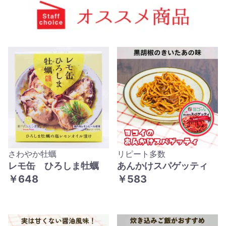
さわやか牡蠣
リピート多数
レモ缶 ひろしま牡蠣
あんかけスパゲッティ
￥648
￥583