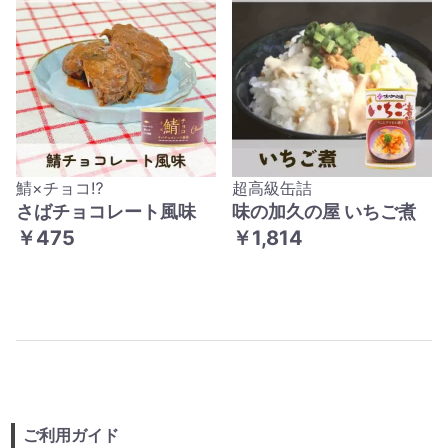
鯖×チョコ⁉
超高級缶詰
さばチョコレート風味
味の加久の屋 いちご煮
￥475
￥1,814
ご利用ガイド