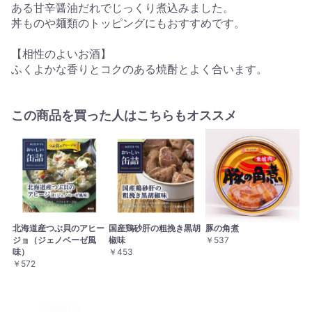
ある甘辛醤油だれでじっくり煮込みました。
丼ものや麺類のトッピングにもおすすめです。
【相性のよいお酒】
ふくよかな香りとコクのある焼酎とよく合います。
この商品を買った人はこちらもオススメ
北海道産つぶ貝のアヒー
国産鶏砂肝の粗挽き黒胡
豚の角煮
ジョ（ジェノベーゼ風
椒味
￥537
味）
￥453
￥572