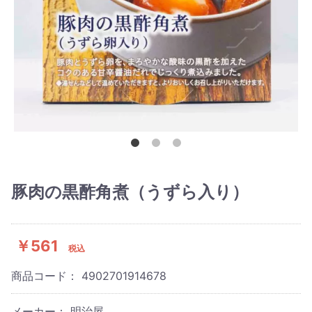
豚肉の黒酢角煮（うずら入り）
￥561
税込
商品コード：
4902701914678
メーカー： 明治屋