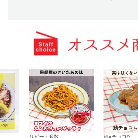
リピート多数
鯖×チョコ⁉