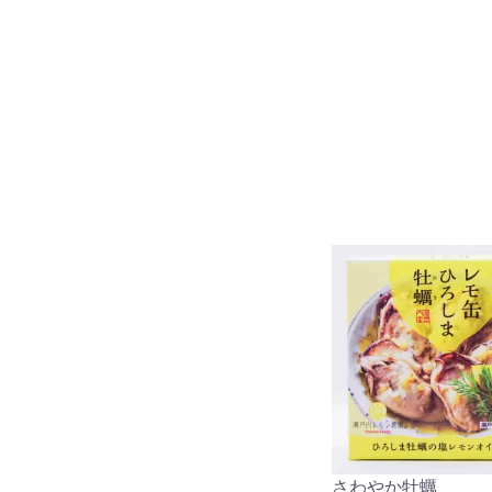
さわやか牡蠣