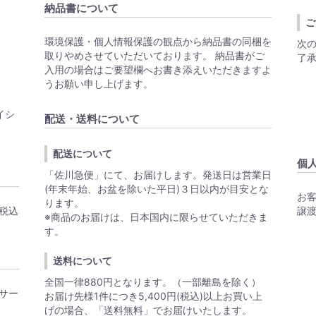
納品書について
ご
環境保護・個人情報保護の観点から納品書の同梱を
次
取りやめさせていただいております。 納品書がご
了
入用の場合はご要望欄へお書き添えいただきますよ
うお願い申し上げます。
イシ
配送・送料について
配送について
個
「佐川急便」にて、お届けします。発送日は営業日
(年末年始、お盆を除いた平日)３日以内が目安とな
お
ります。
税込
譲
※商品のお届けは、日本国内に限らせていただきま
す。
送料について
全国一律880円となります。（一部離島を除く）
サー
お届け先様1件につき5,400円(税込)以上お買い上
げの場合、「送料無料」でお届けいたします。