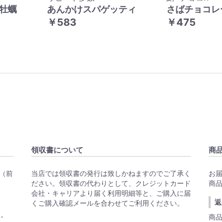
牡蠣
あんかけスパゲッティ
さばチョコレ
￥583
￥475
領収書について
商
（前
当店では領収書の発行は致しかねますのでご了承く
お
ださい。領収書の代わりとして、クレジットカード
商
会社・キャリアより届く利用明細等と、ご購入に届
返
くご購入確認メールを合わせてご利用ください。
S・
商