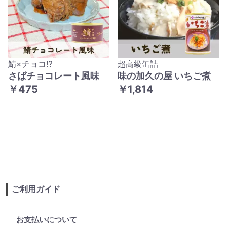
鯖×チョコ⁉
超高級缶詰
さばチョコレート風味
味の加久の屋 いちご煮
￥475
￥1,814
ご利用ガイド
お支払いについて