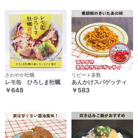
さわやか牡蠣
リピート多数
レモ缶 ひろしま牡蠣
あんかけスパゲッティ
￥648
￥583