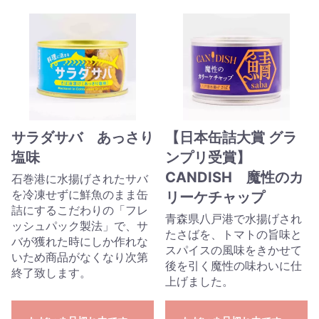
サラダサバ あっさり
【日本缶詰大賞 グラ
塩味
ンプリ受賞】
CANDISH 魔性のカ
石巻港に水揚げされたサバ
を冷凍せずに鮮魚のまま缶
リーケチャップ
詰にするこだわりの「フレ
青森県八戸港で水揚げされ
ッシュパック製法」で、サ
たさばを、トマトの旨味と
バが獲れた時にしか作れな
スパイスの風味をきかせて
いため商品がなくなり次第
後を引く魔性の味わいに仕
終了致します。
上げました。