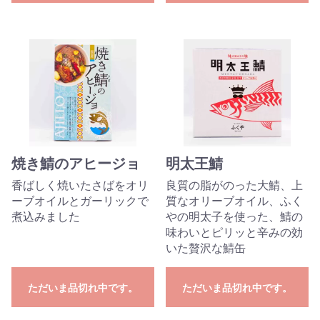
焼き鯖のアヒージョ
明太王鯖
香ばしく焼いたさばをオリ
良質の脂がのった大鯖、上
ーブオイルとガーリックで
質なオリーブオイル、ふく
煮込みました
やの明太子を使った、鯖の
味わいとピリッと辛みの効
いた贅沢な鯖缶
ただいま品切れ中です。
ただいま品切れ中です。