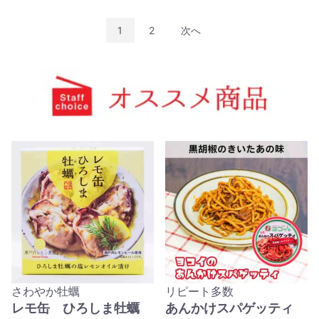
1
2
次へ
さわやか牡蠣
リピート多数
レモ缶 ひろしま牡蠣
あんかけスパゲッティ