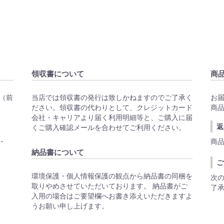
領収書について
商
（前
当店では領収書の発行は致しかねますのでご了承く
お
ださい。領収書の代わりとして、クレジットカード
商
会社・キャリアより届く利用明細等と、ご購入に届
返
くご購入確認メールを合わせてご利用ください。
S・
商
納品書について
ご
環境保護・個人情報保護の観点から納品書の同梱を
次
取りやめさせていただいております。 納品書がご
了
入用の場合はご要望欄へお書き添えいただきますよ
うお願い申し上げます。