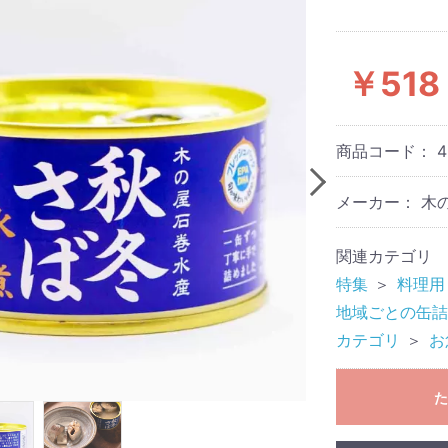
￥518
商品コード：
4
メーカー： 木
関連カテゴリ
特集
＞
料理用
地域ごとの缶詰
カテゴリ
＞
お
た