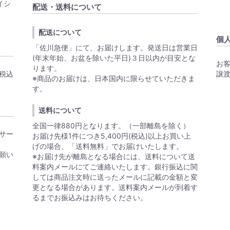
イシ
配送・送料について
配送について
個
「佐川急便」にて、お届けします。発送日は営業日
(年末年始、お盆を除いた平日)３日以内が目安とな
お
ります。
税込
譲
※商品のお届けは、日本国内に限らせていただきま
す。
送料について
全国一律880円となります。（一部離島を除く）
サー
お届け先様1件につき5,400円(税込)以上お買い上
げの場合、「送料無料」でお届けいたします。
願い
※お届け先が離島となる場合には、送料について送
料案内メールにてご連絡いたします。銀行振込に関
しては商品注文時に送ったメールに記載の金額と変
更となる場合があります。送料案内メールが到着す
るまでお振込みはお待ちください。