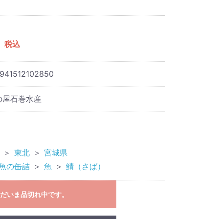
税込
941512102850
の屋石巻水産
＞
東北
＞
宮城県
魚の缶詰
＞
魚
＞
鯖（さば）
だいま品切れ中です。