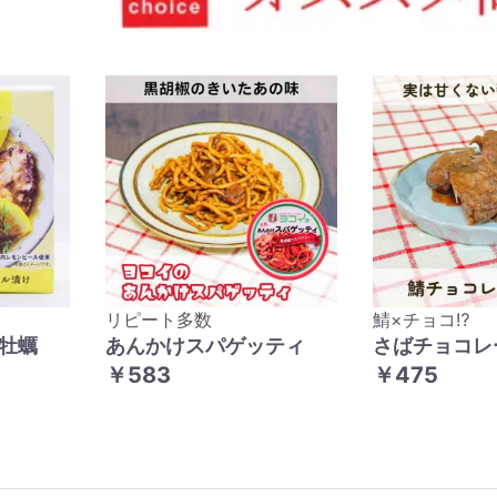
リピート多数
鯖×チョコ⁉
牡蠣
あんかけスパゲッティ
さばチョコレ
￥583
￥475