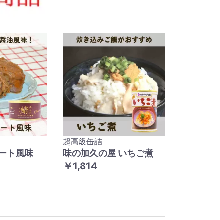
超高級缶詰
ート風味
味の加久の屋 いちご煮
￥1,814