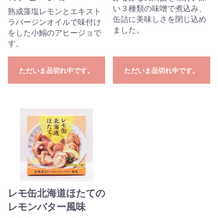
い３種類の味噌で煮込み、
熟成藻塩レモンとエキスト
缶詰に美味しさを閉じ込め
ラバージンオイルで味付け
ました。
をした小鰯のアヒージョで
す。
ただいま品切れ中です。
ただいま品切れ中です。
レモ缶北海道ほたての
レモンバター風味