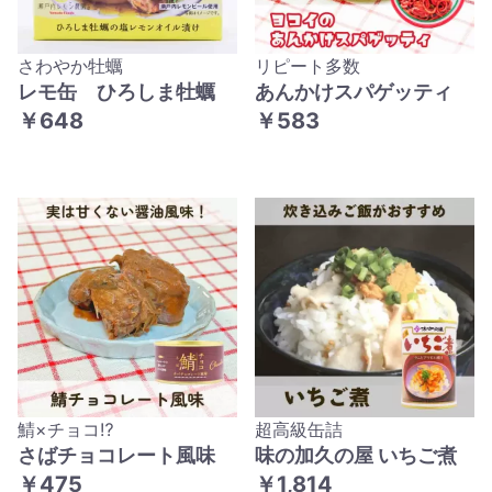
さわやか牡蠣
リピート多数
レモ缶 ひろしま牡蠣
あんかけスパゲッティ
￥648
￥583
鯖×チョコ⁉
超高級缶詰
さばチョコレート風味
味の加久の屋 いちご煮
￥475
￥1,814