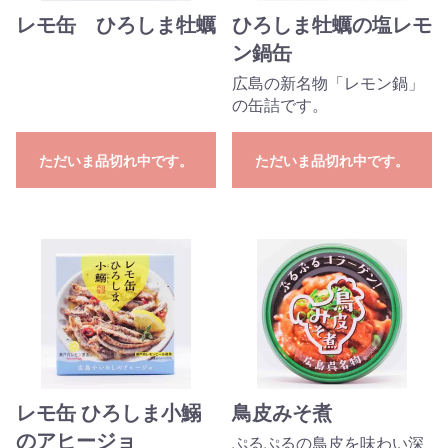
レモ缶 ひろしま牡蠣
ひろしま牡蠣の塩レモ
ン鍋缶
広島の新名物「レモン鍋」
の缶詰です。
ただいま品切れ中です。
ただいま品切れ中です。
レモ缶 ひろしま小鰯
鳥皮みそ煮
のアヒージョ
ぷるぷるの鳥皮を味わい深