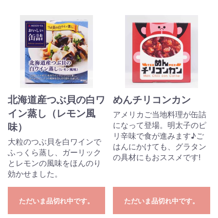
北海道産つぶ貝の白ワ
めんチリコンカン
イン蒸し（レモン風
アメリカご当地料理が缶詰
になって登場。明太子のピ
味）
リ辛味で食が進みます♪ご
大粒のつぶ貝を白ワインで
はんにかけても、グラタン
ふっくら蒸し、ガーリック
の具材にもおススメです!
とレモンの風味をほんのり
効かせました。
ただいま品切れ中です。
ただいま品切れ中です。