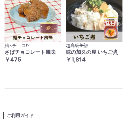
鯖×チョコ⁉
超高級缶詰
さばチョコレート風味
味の加久の屋 いちご煮
￥475
￥1,814
ご利用ガイド