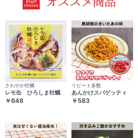
さわやか牡蠣
リピート多数
レモ缶 ひろしま牡蠣
あんかけスパゲッティ
￥648
￥583