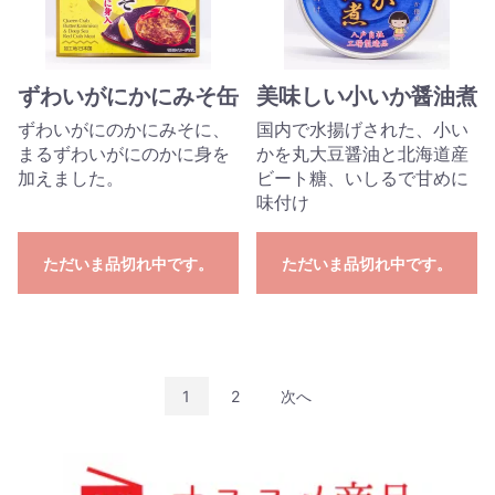
ずわいがにかにみそ缶
美味しい小いか醤油煮
ずわいがにのかにみそに、
国内で水揚げされた、小い
まるずわいがにのかに身を
かを丸大豆醤油と北海道産
加えました。
ビート糖、いしるで甘めに
味付け
ただいま品切れ中です。
ただいま品切れ中です。
1
2
次へ