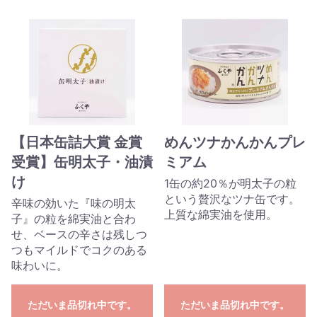
【日本缶詰大賞 金賞
めんツナかんかんプレ
受賞】缶明太子・油漬
ミアム
け
1缶の約20％が明太子の粒
という贅沢なツナ缶です。
辛味の効いた『味の明太
上質な綿実油を使用。
子』の粒を綿実油と合わ
せ、ベースの辛さは残しつ
つもマイルドでコクのある
味わいに。
ただいま品切れ中です。
ただいま品切れ中です。