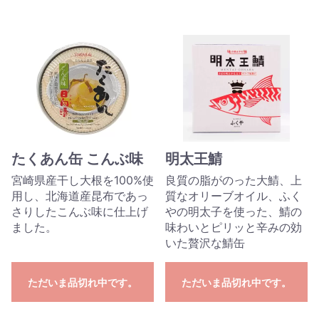
たくあん缶 こんぶ味
明太王鯖
宮崎県産干し大根を100%使
良質の脂がのった大鯖、上
用し、北海道産昆布であっ
質なオリーブオイル、ふく
さりしたこんぶ味に仕上げ
やの明太子を使った、鯖の
ました。
味わいとピリッと辛みの効
いた贅沢な鯖缶
ただいま品切れ中です。
ただいま品切れ中です。