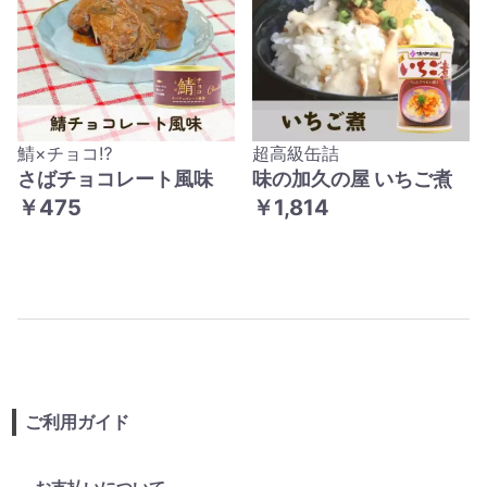
鯖×チョコ⁉
超高級缶詰
さばチョコレート風味
味の加久の屋 いちご煮
￥475
￥1,814
ご利用ガイド