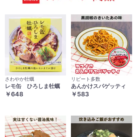
さわやか牡蠣
リピート多数
レモ缶 ひろしま牡蠣
あんかけスパゲッティ
￥648
￥583