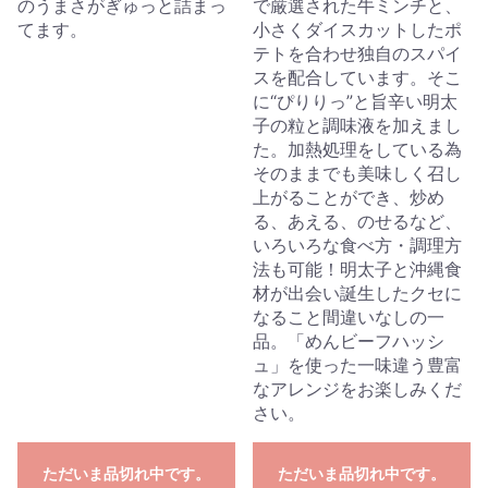
のうまさがぎゅっと詰まっ
で厳選された牛ミンチと、
てます。
小さくダイスカットしたポ
テトを合わせ独自のスパイ
スを配合しています。そこ
に“ぴりりっ”と旨辛い明太
子の粒と調味液を加えまし
た。加熱処理をしている為
そのままでも美味しく召し
上がることができ、炒め
る、あえる、のせるなど、
いろいろな食べ方・調理方
法も可能！明太子と沖縄食
材が出会い誕生したクセに
なること間違いなしの一
品。「めんビーフハッシ
ュ」を使った一味違う豊富
なアレンジをお楽しみくだ
さい。
ただいま品切れ中です。
ただいま品切れ中です。