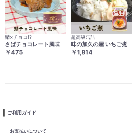
鯖×チョコ⁉
超高級缶詰
さばチョコレート風味
味の加久の屋 いちご煮
￥475
￥1,814
ご利用ガイド
お支払いについて