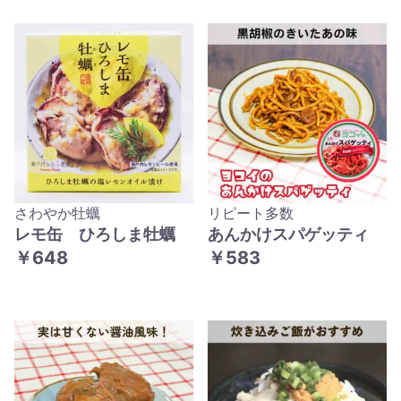
さわやか牡蠣
リピート多数
レモ缶 ひろしま牡蠣
あんかけスパゲッティ
￥648
￥583