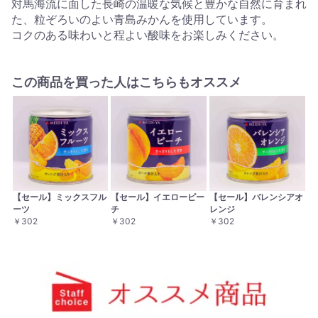
対馬海流に面した長崎の温暖な気候と豊かな自然に育まれ
た、粒ぞろいのよい青島みかんを使用しています。
コクのある味わいと程よい酸味をお楽しみください。
この商品を買った人はこちらもオススメ
【セール】ミックスフル
【セール】イエローピー
【セール】バレンシアオ
ーツ
チ
レンジ
￥302
￥302
￥302