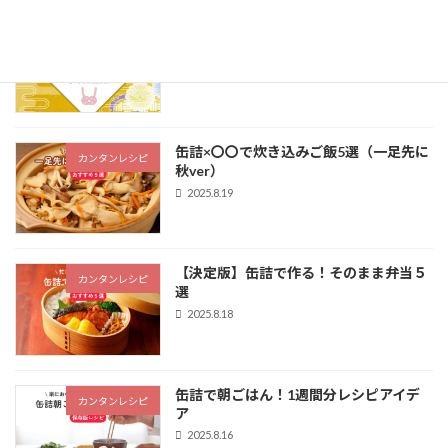
【季節のごあいさつに】お歳暮の時期に
カンダフル通信
渡したいセンスのいい缶詰ギフト
2025.10.14
缶詰×〇〇で炊き込みご飯5選（一足先に
カンタンレシピ
秋ver）
2025.8.19
【決定版】缶詰で作る！そのまま弁当５
カンタンレシピ
選
2025.8.18
缶詰で朝ごはん！1週間分レシピアイデ
カンタンレシピ
ア
2025.8.16