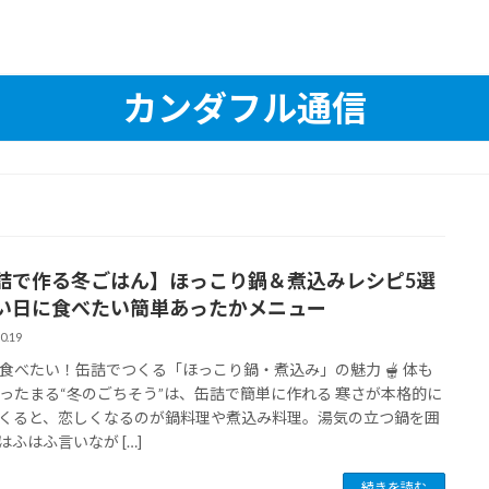
カンダフル通信
詰で作る冬ごはん】ほっこり鍋＆煮込みレシピ5選
い日に食べたい簡単あったかメニュー
0.19
食べたい！缶詰でつくる「ほっこり鍋・煮込み」の魅力 🫕 体も
ったまる“冬のごちそう”は、缶詰で簡単に作れる 寒さが本格的に
くると、恋しくなるのが鍋料理や煮込み料理。湯気の立つ鍋を囲
はふはふ言いなが […]
続きを読む