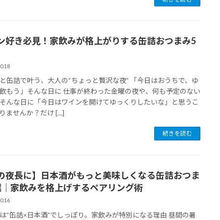
ン好き必見！家飲みが格上がりする缶詰おつまみ5
0.18
と缶詰で叶う、大人の“ちょっと贅沢な夜” 「今日はおうちで、ゆ
飲もう」そんな日に 仕事が終わった金曜の夜や、何も予定のない
そんな日に「今日はワインを開けてゆっくりしたいな」と思うこ
りませんか？だけ […]
続きを読む
の夜長に】日本酒がもっと美味しくなる缶詰おつま
選｜家飲みを格上げするペアリング術
0.16
は“缶詰×日本酒”でしっぽり。家飲みが特別になる理由 昼間の暑