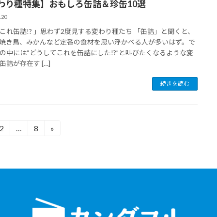
わり種特集】おもしろ缶詰＆珍缶10選
.20
これ缶詰!? 」思わず2度見する変わり種たち 「缶詰」と聞くと、
焼き鳥、みかんなど定番の食材を思い浮かべる人が多いはず。で
の中には“どうしてこれを缶詰にした!?”と叫びたくなるような変
缶詰が存在す […]
続きを読む
2
…
8
»
固
固
定
定
ペ
ペ
ー
ー
ジ
ジ