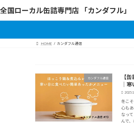
コ
ナ
全国ローカル缶詰専門店 「カンダフル」
ン
ビ
テ
ゲ
ン
ー
ツ
シ
へ
ョ
HOME
カンダフル通信
ス
ン
キ
に
ッ
移
プ
動
【缶
カンダフル通信
｜寒
2025.1
冬こそ
心もあ
なって
んで、