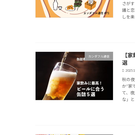
さがす
議と恋
しを楽
【家
カンダフル通信
選
2025.1
秋の夜
か“家
て、夜
な」と