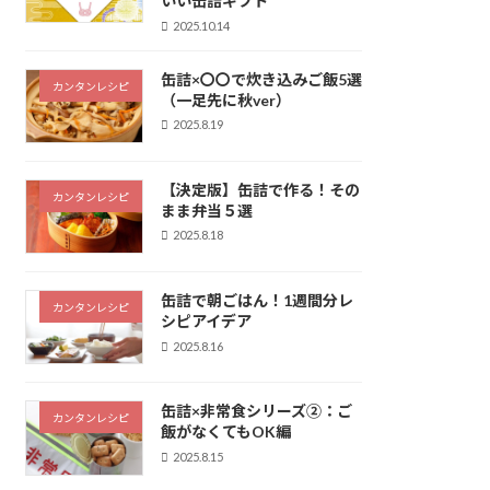
いい缶詰ギフト
2025.10.14
缶詰×〇〇で炊き込みご飯5選
カンタンレシピ
（一足先に秋ver）
2025.8.19
【決定版】缶詰で作る！その
カンタンレシピ
まま弁当５選
2025.8.18
缶詰で朝ごはん！1週間分レ
カンタンレシピ
シピアイデア
2025.8.16
缶詰×非常食シリーズ②：ご
カンタンレシピ
飯がなくてもOK編
2025.8.15