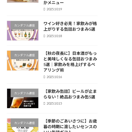
かメニュー
2025.10.19
ワイン好き必見！家飲みが格
カンダフル通信
上がりする缶詰おつまみ5選
2025.10.18
【秋の夜長に】日本酒がもっ
カンダフル通信
と美味しくなる缶詰おつまみ
5選｜家飲みを格上げするペ
アリング術
2025.10.16
【家飲み缶詰】ビールが止ま
カンダフル通信
らない！絶品おつまみ缶5選
2025.10.15
【季節のごあいさつに】お歳
カンダフル通信
暮の時期に渡したいセンスの