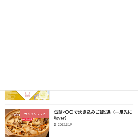
カンダフル通信
なる缶詰おつまみ5選｜家飲みを格上げ
するペアリング術
2025.10.16
【家飲み缶詰】ビールが止まらない！絶
カンダフル通信
品おつまみ缶5選
2025.10.15
【季節のごあいさつに】お歳暮の時期に
カンダフル通信
渡したいセンスのいい缶詰ギフト
2025.10.14
缶詰×〇〇で炊き込みご飯5選（一足先に
カンタンレシピ
秋ver）
2025.8.19