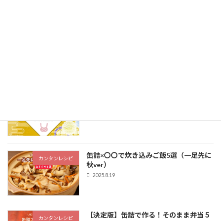
2025.10.16
【家飲み缶詰】ビールが止まらない！絶
カンダフル通信
品おつまみ缶5選
2025.10.15
【季節のごあいさつに】お歳暮の時期に
カンダフル通信
渡したいセンスのいい缶詰ギフト
2025.10.14
缶詰×〇〇で炊き込みご飯5選（一足先に
カンタンレシピ
秋ver）
2025.8.19
【決定版】缶詰で作る！そのまま弁当５
カンタンレシピ