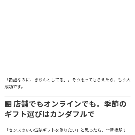
ラッピングだけでなく、「渡し方」に少し気を配ると、相手の印
象にも大きな違いが出ます。
📌
ひとことカード
を添える：「今年もお世話になりまし
た」「寒くなってきましたので、お身体ご自愛ください」な
ど、短い言葉でOK。温かみがぐっと増します。
📌
紙袋ではなく巾着のまま手渡す
：「パッと渡せる気軽
さ」と「選んだ感」が両立できます。
📌
渡すタイミングも演出のひとつ
：商談の最後や食事のあ
とに「よければこれ、召し上がってください」と渡すとスマ
ートです。
「缶詰なのに、きちんとしてる」。そう思ってもらえたら、もう大
成功です。
🏪 店舗でもオンラインでも。季節の
ギフト選びはカンダフルで
「センスのいい缶詰ギフトを贈りたい」と思ったら、**新橋駅す