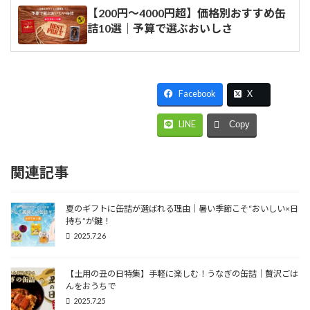
【200円～4000円超】価格別おすすめ缶
詰10選｜予算で選ぶおいしさ
Facebook
X
LINE
Copy
関連記事
夏のギフトに缶詰が選ばれる理由｜暑い季節こそ“おいしい×日
持ち”が鍵！
2025.7.26
【土用の丑の日特集】手軽に楽しむ！うなぎの缶詰｜贅沢ごは
んをおうちで
2025.7.25