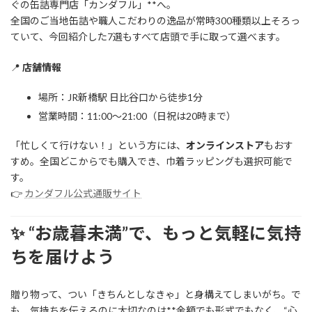
ぐの缶詰専門店「カンダフル」**へ。
全国のご当地缶詰や職人こだわりの逸品が常時300種類以上そろっ
ていて、今回紹介した7選もすべて店頭で手に取って選べます。
📍
店舗情報
場所：JR新橋駅 日比谷口から徒歩1分
営業時間：11:00〜21:00（日祝は20時まで）
「忙しくて行けない！」という方には、
オンラインストア
もおす
すめ。全国どこからでも購入でき、巾着ラッピングも選択可能で
す。
👉
カンダフル公式通販サイト
✨ “お歳暮未満”で、もっと気軽に気持
ちを届けよう
贈り物って、つい「きちんとしなきゃ」と身構えてしまいがち。で
も、気持ちを伝えるのに大切なのは**金額でも形式でもなく、“心